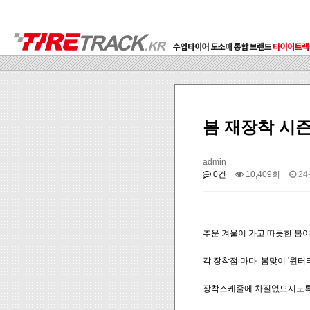
봄 재장착 시
admin
0건
10,409회
24-
추운 겨울이 가고 따듯한 봄
각 장착점 마다 봄맞이 '윈터
장착스케줄에 차질없으시도록