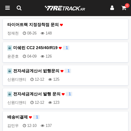
0
타이어트랙 지정장착점 문의
정재천
08-26
148
미쉐린 CC2 245/40/R19
1
윤준호
04-09
126
전자세금게산서 밠행문의
1
신원디앤티
12-12
125
전자세금계산서 발행 문의
1
신원디앤티
12-12
123
배송비결제
1
김민우
12-10
137