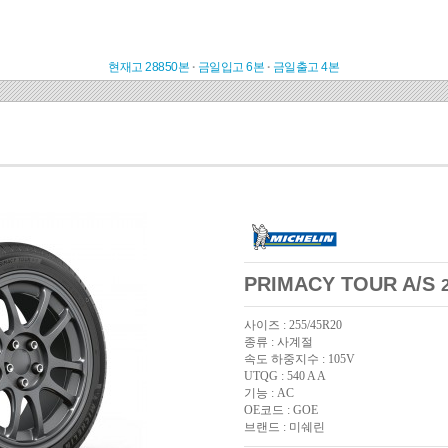
현재고 28850본
·
금일입고 6본
·
금일출고 4본
PRIMACY TOUR A/S
사이즈 : 255/45R20
종류 : 사계절
속도 하중지수 : 105V
UTQG : 540 A A
기능 : AC
OE코드 : GOE
브랜드 : 미쉐린